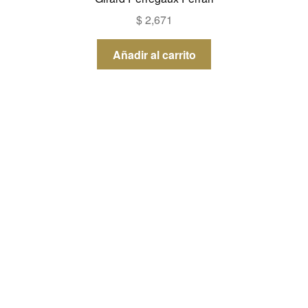
$
2,671
Añadir al carrito