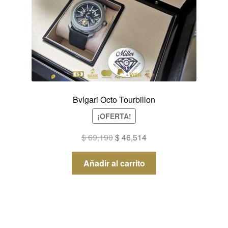
Bvlgari Octo Tourbillon
¡OFERTA!
El
El
$
69,190
$
46,514
precio
precio
original
actual
Añadir al carrito
era:
es:
$ 69,190.
$ 46,514.