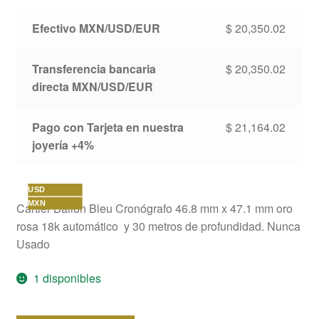
original
actual
Efectivo MXN/USD/EUR
$
20,350.02
era:
es:
Transferencia bancaria
$
20,350.02
$ 26,745.
$ 20,350.
directa MXN/USD/EUR
Pago con Tarjeta en nuestra
$
21,164.02
joyería +4%
USD
MXN
Cartier Ballon Bleu Cronógrafo 46.8 mm x 47.1 mm oro
rosa 18k automático y 30 metros de profundidad. Nunca
Usado
1 disponibles