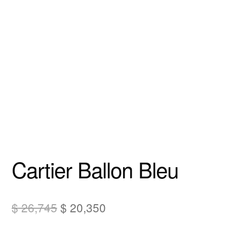
Cartier Ballon Bleu
El
El
$
26,745
$
20,350
precio
precio