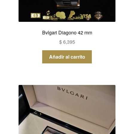
Bvlgari Diagono 42 mm
$
6,395
Añadir al carrito