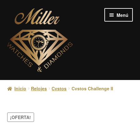
Ir
Ir
Menú
a
al
la
contenido
navegación
Relojes
Inicio
Relojes
Cvstos
Cvstos Challenge II
Joyería
Diamantes
¡OFERTA!
Crypto