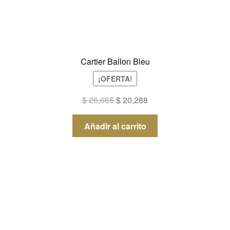
Cartier Ballon Bleu
¡OFERTA!
El
El
$
26,665
$
20,288
precio
precio
original
actual
Añadir al carrito
era:
es:
$ 26,665.
$ 20,288.