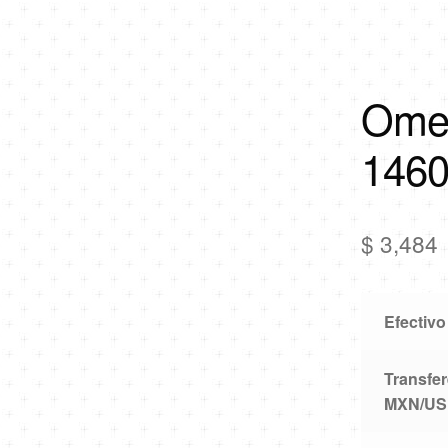
Omeg
1460
$
3,484
Efectiv
Transfer
MXN/US