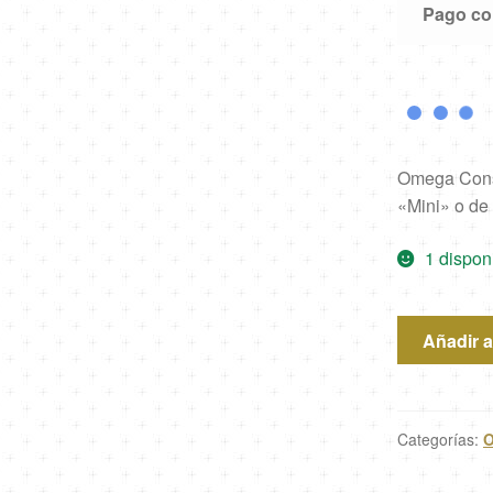
Pago con
Omega Const
«Mini» o de
1 dispon
Omega
Añadir al
Constellatio
1460.75.00
cantidad
Categorías: