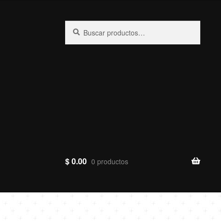
Buscar
Buscar
por:
$
0.00
0 productos