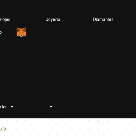
elojes
Joyería
Diamantes
o
nta
.00