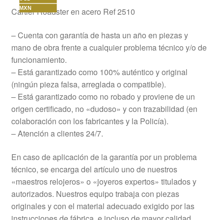
MXN
Cartier Roadster en acero
Ref 2510
– Cuenta con garantía de hasta un año en piezas y
mano de obra frente a cualquier problema técnico y/o de
funcionamiento.
– Está garantizado como 100% auténtico y original
(ningún pieza falsa, arreglada o compatible).
– Está garantizado como no robado y proviene de un
origen certificado, no «dudoso» y con trazabilidad (en
colaboración con los fabricantes y la Policía).
– Atención a clientes 24/7.
En caso de aplicación de la garantía por un problema
técnico, se encarga del artículo uno de nuestros
«maestros relojeros» o «joyeros expertos» titulados y
autorizados. Nuestros equipo trabaja con piezas
originales y con el material adecuado exigido por las
instrucciones de fábrica, e incluso de mayor calidad