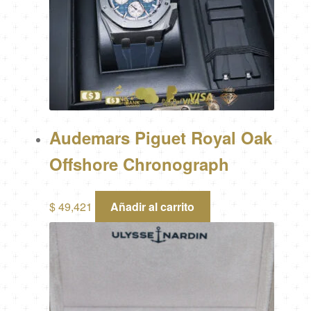
Audemars Piguet Royal Oak
Offshore Chronograph
$
49,421
Añadir al carrito