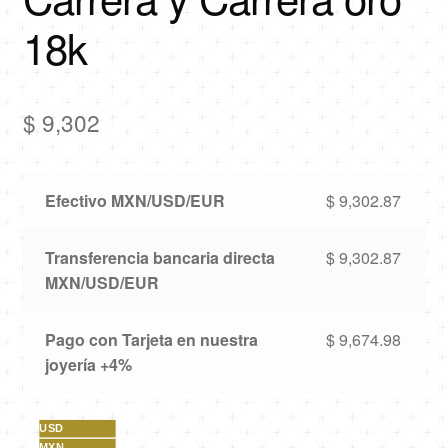
18k
$
9,302
Efectivo MXN/USD/EUR
$
9,302.87
Transferencia bancaria directa
$
9,302.87
MXN/USD/EUR
Pago con Tarjeta en nuestra
$
9,674.98
joyería +4%
USD
MXN