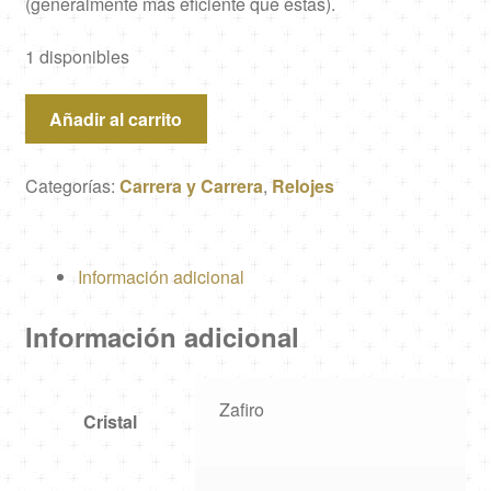
(generalmente más eficiente que estas).
1 disponibles
Carrera
Añadir al carrito
y
Carrera
Categorías:
Carrera y Carrera
,
Relojes
oro
18k
cantidad
Información adicional
Información adicional
Zafiro
Cristal