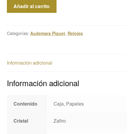
Audemars
Añadir al carrito
Piguet
Royal
Oak
Offshore
Categorías:
Audemars Piguet
,
Relojes
Chronograph
cantidad
Información adicional
Información adicional
Contenido
Caja, Papeles
Cristal
Zafiro