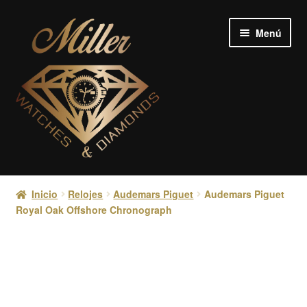
Ir
Ir
Menú
a
al
la
contenido
navegación
Relojes
Inicio
Relojes
Audemars Piguet
Audemars Piguet
Royal Oak Offshore Chronograph
Joyería
Diamantes
Crypto