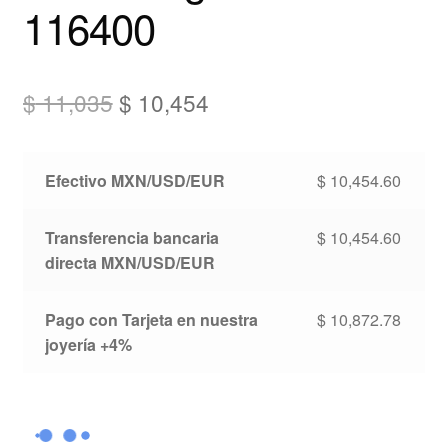
116400
El
El
$
11,035
$
10,454
precio
precio
original
actual
Efectivo MXN/USD/EUR
$
10,454.60
era:
es:
Transferencia bancaria
$
10,454.60
$ 11,035.
$ 10,454.
directa MXN/USD/EUR
Pago con Tarjeta en nuestra
$
10,872.78
joyería +4%