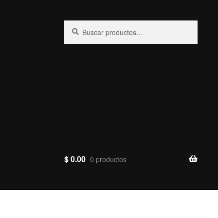
Buscar
Buscar
por:
$
0.00
0 productos