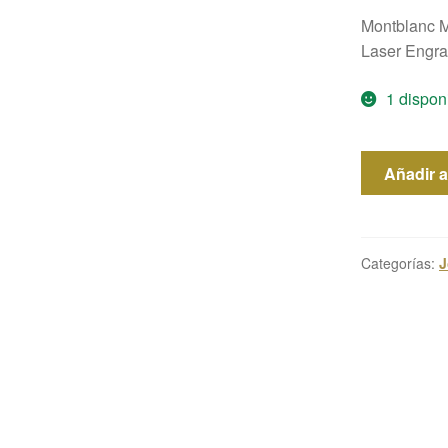
Montblanc Me
Laser Engra
1 dispon
Montblanc
Añadir al
Solitaire
cantidad
Categorías:
J