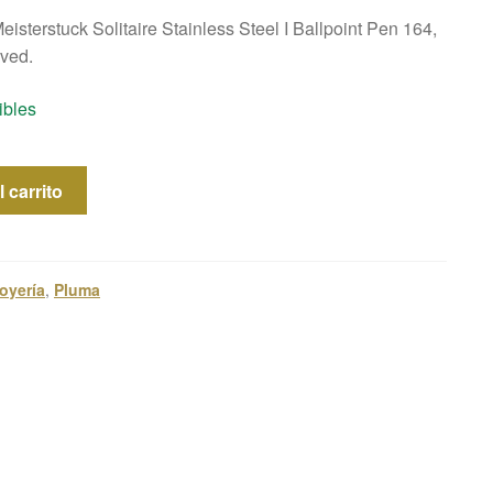
isterstuck Solitaire Stainless Steel I Ballpoint Pen 164,
ved.
ibles
 carrito
oyería
,
Pluma