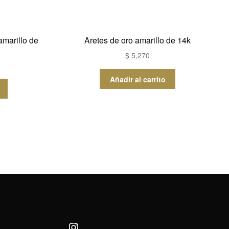
amarillo de
Aretes de oro amarillo de 14k
$
5,270
Añadir al carrito
Instagram