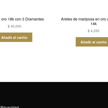
e oro 18k con 3 Diamantes
Aretes de mariposa en oro 
14k
$
40,000
$
4,250
Añadir al carrito
Añadir al carrito
e Privacidad