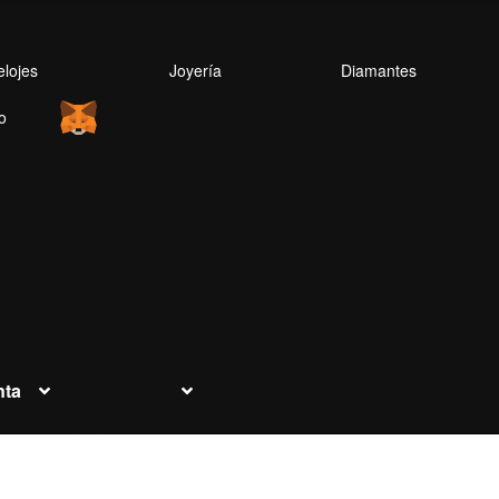
elojes
Joyería
Diamantes
o
nta