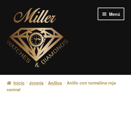
Ir
Ir
Menú
a
al
la
contenido
navegación
Relojes
Inicio
Joyería
Anillos
Anillo con turmalina roja
central
Joyería
Diamantes
Crypto