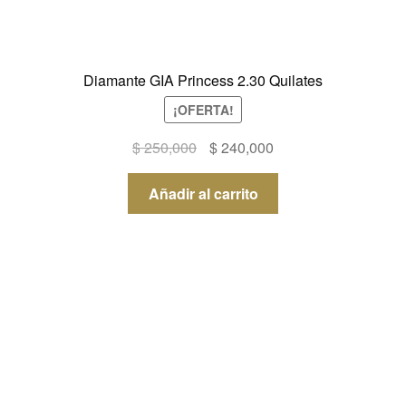
Diamante GIA Princess 2.30 Quilates
¡OFERTA!
El
El
$
250,000
$
240,000
precio
precio
original
actual
Añadir al carrito
era:
es:
$ 250,000.
$ 240,000.